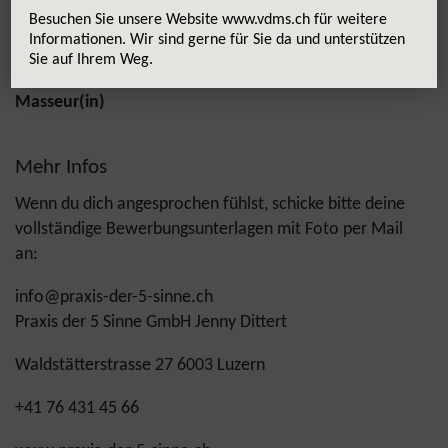
sofort oder nach Vereinbarung eine(n)
Besuchen Sie unsere Website www.vdms.ch für weitere
Informationen. Wir sind gerne für Sie da und unterstützen
Sie auf Ihrem Weg.
Medizinische(n) Masseur(in) / klassische(n)
Masseur(in)
Mehr Infos
Wenn du dich angesprochen fühlst, schicke bitte deine
vollständige Bewerbungsunterlagen mit Foto per Mail
an:
info@praxis-der-5-sinne.ch
Praxis der 5 Sinne GmbH Jenny Dittert
Waldstätterstrasse 27 6003 Luzern
+41 76 431 45 66