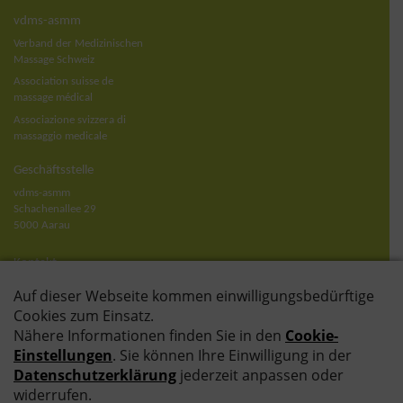
vdms-asmm
Verband der Medizinischen
Massage Schweiz
Association suisse de
massage médical
Associazione svizzera di
massaggio medicale
Geschäftsstelle
vdms-asmm
Schachenallee 29
5000 Aarau
Kontakt
T
+41 62 823 02 70
info@vdms.ch
Öffnungszeiten
Montag bis Freitag:
08.30 – 11.30 Uhr
13.30 – 16.30 Uhr