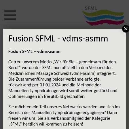
Weiter
zum
Inhalt
×
Fusion SFML - vdms-asmm
Medizinische(n) Masseur(in) /
klassische(n) Masseur(in)
Fusion SFML – vdms-asmm
Getreu unserem Motto „Wir für Sie – gemeinsam für den
Stellenbezeichnung
Beruf“ wurde der SFML nun offiziell in den Verband der
Medizinischen Massage Schweiz (vdms-asmm) integriert.
Die Praxis der 5 Sinne ist ein junges Start-Up im Herzen
Die Zusammenführung beider Verbände erfolgte
von Luzern, welches im Mai 2015 die Türen öffnete. Die
rückwirkend per 01.01.2024 und die Methode der
Praxis bietet anspruchsvollen Gästen hochwertige
Manuellen Lymphdrainage wird somit weiter gestärkt und
Optimierungen im Berufsbild geschaffen.
medizinische Massagen an. Das Spektrum umfasst
Klassische Massage, manuelle Lymphdrainage,
Sie möchten ein Teil unseres Netzwerks werden und sich im
Sportmassagen und Fussreflexzonenmassage.
Bereich der Manuellen Lymphdrainage engagieren? Dann
freuen wir uns, Sie als Verbandsmitglied der Kategorie
Für den weiteren Aufbau der Praxis suchen wir per
„SFML“ herzlich willkommen zu heissen!